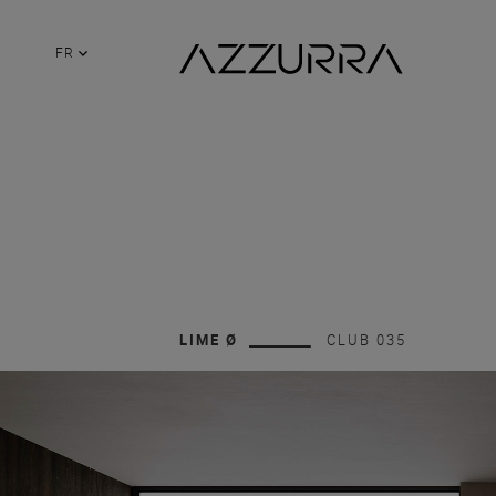
FR
LIME Ø
CLUB 035