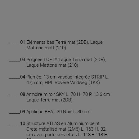
_____01
Éléments bas Terra mat (2DB), Laque
Mattone matt (210)
_____03
Poignée LOFTY Laque Terra mat (2DB),
Laque Mattone mat (210)
_____04
Plan ép. 13 cm vasque intégrée STRIP L.
47,5 cm, HPL Rovere Valdweg (TKK)
_____08
Armoire miroir SKY L. 70 H. 70 P. 13,6 cm
Laque Terra mat (2DB)
_____09
Applique BEAT 30 Noir L. 30 cm
_____10
Structure ATLAS en Aluminium peint
Creta métallisé mat (2M6) L. 163 H. 32
cm avec porte-serviettes L. 118 + 118 H.