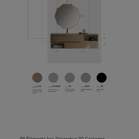
_____01
Éléments bas Dekorativo 3D Castagno