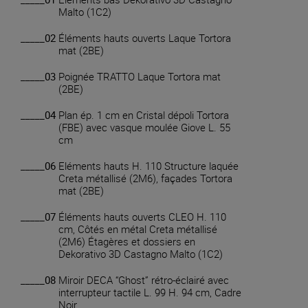
Malto (1C2)
_____02
Éléments hauts ouverts Laque Tortora
mat (2BE)
_____03
Poignée TRATTO Laque Tortora mat
(2BE)
_____04
Plan ép. 1 cm en Cristal dépoli Tortora
(FBE) avec vasque moulée Giove L. 55
cm
_____06
Eléments hauts H. 110 Structure laquée
Creta métallisé (2M6), façades Tortora
mat (2BE)
_____07
Éléments hauts ouverts CLEO H. 110
cm, Côtés en métal Creta métallisé
(2M6) Étagères et dossiers en
Dekorativo 3D Castagno Malto (1C2)
_____08
Miroir DECA “Ghost” rétro-éclairé avec
interrupteur tactile L. 99 H. 94 cm, Cadre
Noir