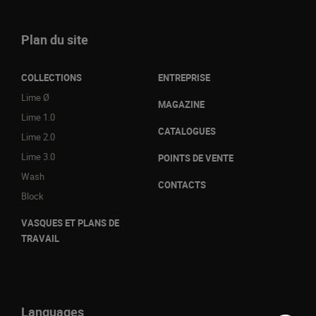
Plan du site
COLLECTIONS
ENTREPRISE
Lime Ø
MAGAZINE
Lime 1.0
CATALOGUES
Lime 2.0
Lime 3.0
POINTS DE VENTE
Wash
CONTACTS
Block
VASQUES ET PLANS DE
TRAVAIL
Languages