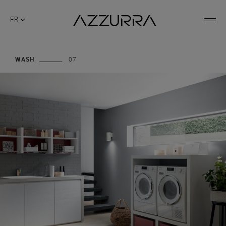
FR
WASH
07