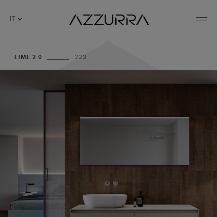
IT
LIME 2.0
223