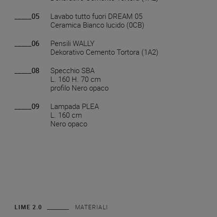
_____05
Lavabo tutto fuori DREAM 05
Ceramica Bianco lucido (0CB)
_____06
Pensili WALLY
Dekorativo Cemento Tortora (1A2)
_____08
Specchio SBA
L. 160 H. 70 cm
profilo Nero opaco
_____09
Lampada PLEA
L. 160 cm
Nero opaco
LIME 2.0
MATERIALI