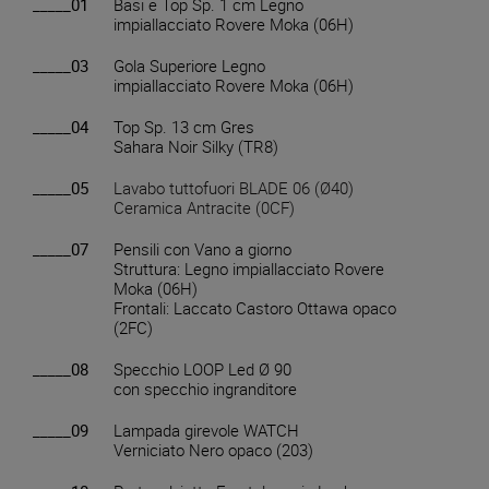
_____01
Basi e Top Sp. 1 cm Legno
impiallacciato Rovere Moka (06H)
_____03
Gola Superiore Legno
impiallacciato Rovere Moka (06H)
_____04
Top Sp. 13 cm Gres
Sahara Noir Silky (TR8)
_____05
Lavabo tuttofuori BLADE 06 (Ø40)
Ceramica Antracite (0CF)
_____07
Pensili con Vano a giorno
Struttura: Legno impiallacciato Rovere
Moka (06H)
Frontali: Laccato Castoro Ottawa opaco
(2FC)
_____08
Specchio LOOP Led Ø 90
con specchio ingranditore
_____09
Lampada girevole WATCH
Verniciato Nero opaco (203)