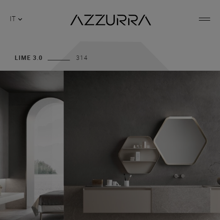
IT
LIME 3.0
314