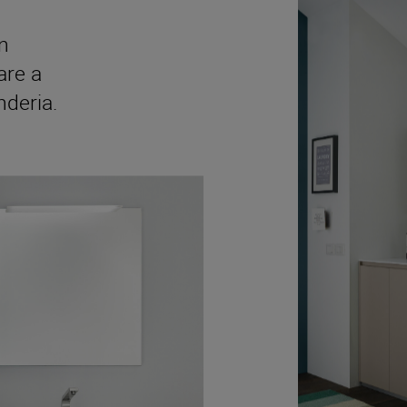
n
are a
nderia.