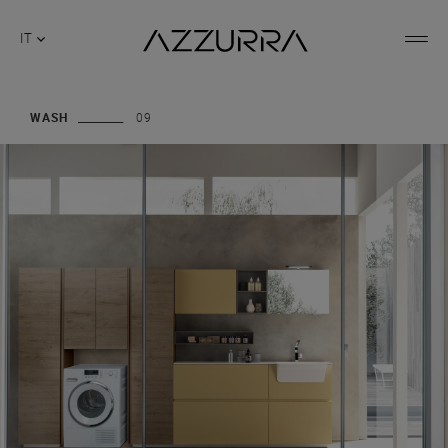
IT
WASH
09