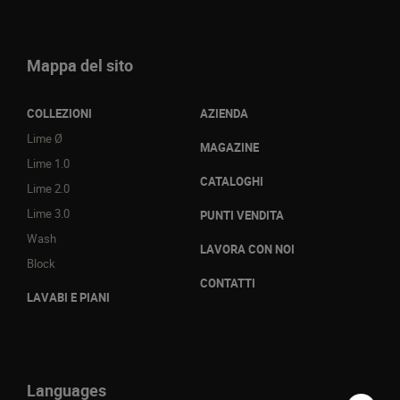
Mappa del sito
COLLEZIONI
AZIENDA
Lime Ø
MAGAZINE
Lime 1.0
CATALOGHI
Lime 2.0
Lime 3.0
PUNTI VENDITA
Wash
LAVORA CON NOI
Block
CONTATTI
LAVABI E PIANI
Languages