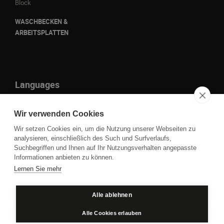
Block
WASCHBECKEN &
ARBEITSPLATTEN
Languages
it
Wir verwenden Cookies
en
Wir setzen Cookies ein, um die Nutzung unserer Webseiten zu
fr
analysieren, einschließlich des Such und Surfverlaufs,
Suchbegriffen und Ihnen auf Ihr Nutzungsverhalten angepasste
de
Informationen anbieten zu können.
Lernen Sie mehr
P.IVA IT01109860930 - Cod. Fisc. 00850050261 © 2023
Alle ablehnen
Datenschutz
Cookie policy
Alle Cookies erlauben