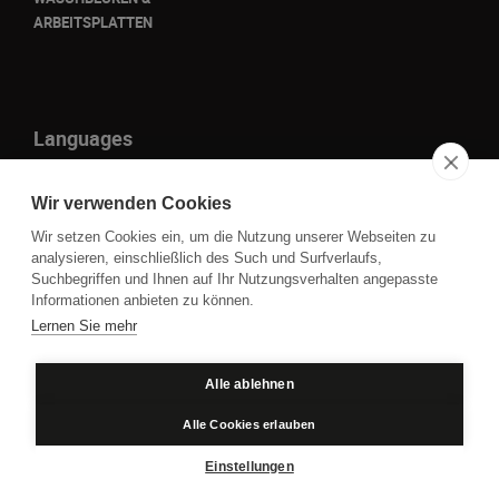
ARBEITSPLATTEN
Languages
it
Wir verwenden Cookies
en
Wir setzen Cookies ein, um die Nutzung unserer Webseiten zu
fr
analysieren, einschließlich des Such und Surfverlaufs,
Suchbegriffen und Ihnen auf Ihr Nutzungsverhalten angepasste
de
Informationen anbieten zu können.
Lernen Sie mehr
P.IVA IT01109860930 - Cod. Fisc. 00850050261 © 2023
Alle ablehnen
Datenschutz
Cookie policy
Alle Cookies erlauben
Einstellungen
Credits