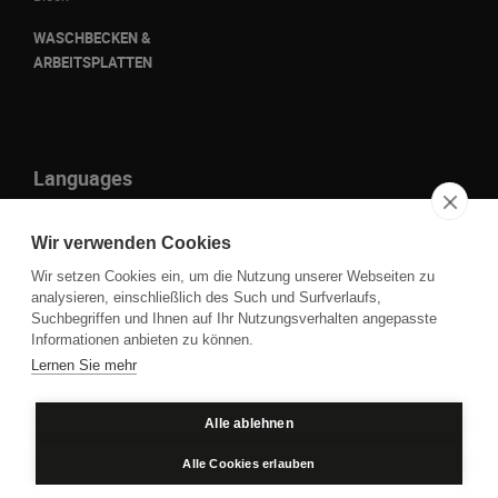
WASCHBECKEN &
ARBEITSPLATTEN
Languages
it
Wir verwenden Cookies
en
Wir setzen Cookies ein, um die Nutzung unserer Webseiten zu
fr
analysieren, einschließlich des Such und Surfverlaufs,
Suchbegriffen und Ihnen auf Ihr Nutzungsverhalten angepasste
de
Informationen anbieten zu können.
Lernen Sie mehr
P.IVA IT01109860930 - Cod. Fisc. 00850050261 © 2023
Alle ablehnen
Datenschutz
Cookie policy
Alle Cookies erlauben