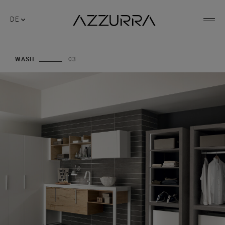
DE
WASH
03