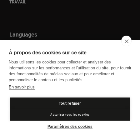
TRAVAIL
Languages
it
À propos des cookies sur ce site
en
Nous utilisons les cookies pour collecter et analyser des
fr
informations sur les performances et l'utilisation du site, pour fournir
des fonctionnalités de médias sociaux et pour améliorer et
de
personnaliser le contenu et les publicités.
En savoir plus
P.IVA IT01109860930 - Cod. Fisc. 00850050261 © 2023
Tout refuser
Politique de confidentialité
Cookie policy
Autoriser tous les cookies
Paramètres des cookies
Credits