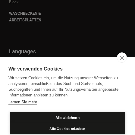
Block
WASCHBECKEN &
ARBEITSPLATTEN
Languages
it
Wir verwenden Cookies
en
Wir setzen Cookies ein, um die Nutzung unserer Webseiten zu
fr
analysieren, einschließlich des Such und Surfverlaufs,
Suchbegriffen und Ihnen auf Ihr Nutzungsverhalten angepasste
de
Informationen anbieten zu können.
Lernen Sie mehr
P.IVA IT01109860930 - Cod. Fisc. 00850050261 © 2023
Alle ablehnen
Datenschutz
Cookie policy
Alle Cookies erlauben