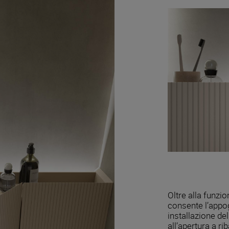
Oltre alla funzi
consente l’appog
installazione de
all’apertura a rib