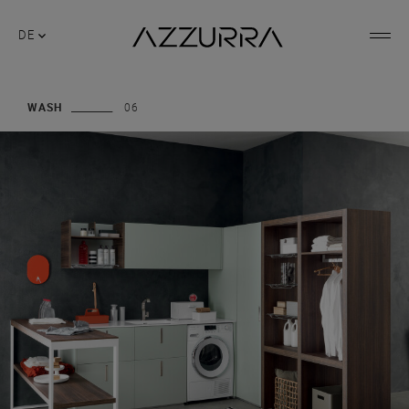
DE
WASH
06