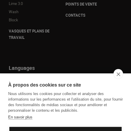
Lime 3.0
POINTS DE VENTE
Wash
CONTACTS
Block
VASQUES ET PLANS DE
TRAVAIL
Languages
it
À propos des cookies sur ce site
en
Nous utilisons les cookies pour collecter et analyser des
fr
informations sur les performances et l'utilisation du site, pour fournir
des fonctionnalités de médias sociaux et pour améliorer et
de
personnaliser le contenu et les publicités.
En savoir plus
P.IVA IT01109860930 - Cod. Fisc. 00850050261 © 2023