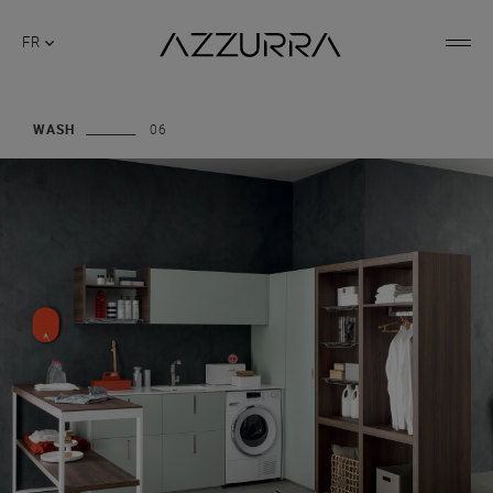
FR
WASH
06